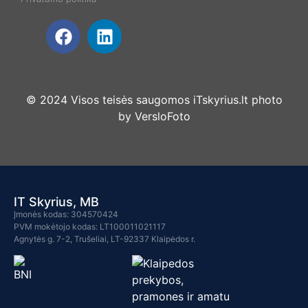
© 2024 Visos teisės saugomos iTskyrius.lt photo
by
VersloFoto
IT Skyrius, MB
Įmonės kodas: 304570424
PVM mokėtojo kodas: LT100011021117
Agnytės g. 7-2, Trušeliai, LT-92337 Klaipėdos r.