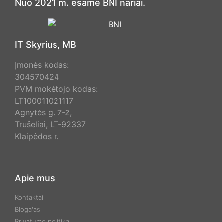
Nuo 2021 m. esame BNI nariai.
IT Skyrius, MB
Įmonės kodas:
304570424
PVM mokėtojo kodas:
LT100011021117
Agnytės g. 7-2,
Trušeliai, LT-92337
Klaipėdos r.
Apie mus
Kontaktai
Bloga'as
Privatumo politika