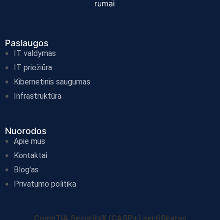
Paslaugos
IT valdymas
IT priežiūra
Kibernetinis saugumas
Infrastruktūra
Nuorodos
Apie mus
Kontaktai
Blog'as
Privatumo politika
CompTIA SecurityX (CASP+) sertifikatas