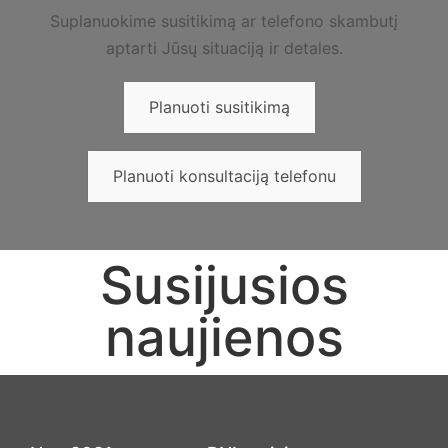
Suplanuokime susitikimą ar telefono skambutį
aptarti Jūsų situaciją ir detales.
Planuoti susitikimą
Planuoti konsultaciją telefonu
Susijusios
naujienos