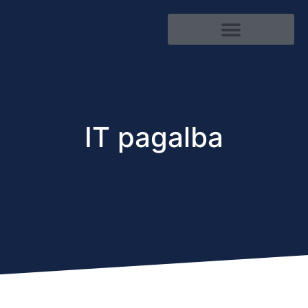
Kibernetinis saugumas
IT pagalba