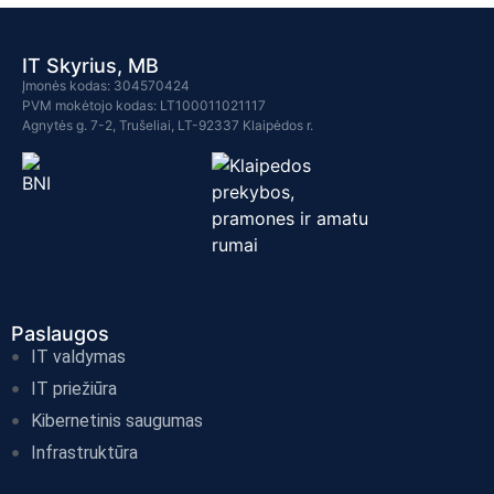
IT Skyrius, MB
Įmonės kodas: 304570424
PVM mokėtojo kodas: LT100011021117
Agnytės g. 7-2, Trušeliai, LT-92337 Klaipėdos r.
Paslaugos
IT valdymas
IT priežiūra
Kibernetinis saugumas
Infrastruktūra