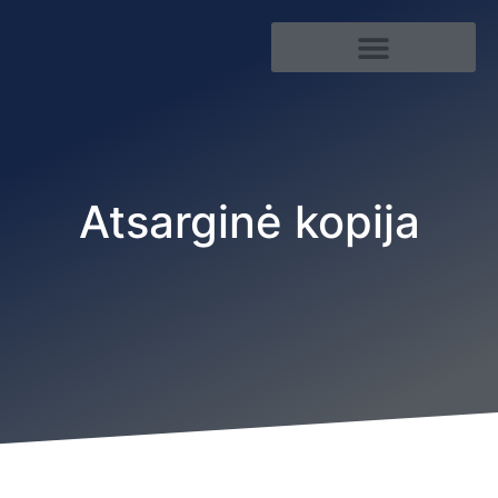
Kibernetinis saugumas
Atsarginė kopija