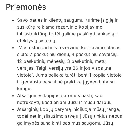
Priemonės
Savo paties ir klientų saugumui turime įsigiję ir
susikūrę reikiamą rezervinio kopijavimo
infrastruktūrą, todėl galime pasiūlyti lanksčią ir
efektyvią sistemą.
Mūsų standartinis rezervinio kopijavimo planas
siūlo: 7 paskutinių dienų, 4 paskutinių savaičių,
12 paskutinių mėnesių, 3 paskutinių metų
versijas. Taigi, versijų yra 26 ir jos visos „ne
vietoje”, Jums belieka turėti bent 1 kopiją vietoje
ir geriausia pasaulinė praktika įgyvendinta su
kaupu.
Atsargninės kopijos daromos naktį, kad
netrukdytų kasdieniam Jūsų ir mūsų darbui.
Atsarginių kopijų darymą inicijuoja mūsų įranga,
todėl net ir įsilaužimo atveju į Jūsų tinklus nebus
galimybės sunaikinti pas mus saugomų Jūsų