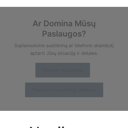
Ar Domina Mūsų
Paslaugos?
Suplanuokime susitikimą ar telefono skambutį
aptarti Jūsų situaciją ir detales.
Planuoti susitikimą
Planuoti konsultaciją telefonu