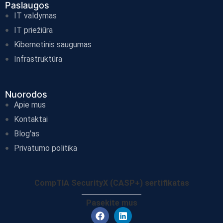
Paslaugos
IT valdymas
IT priežiūra
Kibernetinis saugumas
Infrastruktūra
Nuorodos
Apie mus
Kontaktai
Blog'as
Privatumo politika
CompTIA SecurityX (CASP+) sertifikatas
Pasekite mus