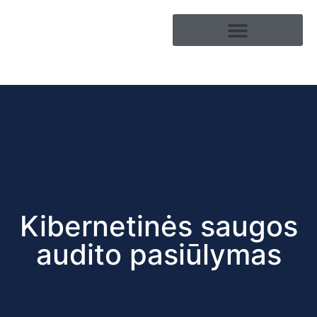
Kibernetin?s saugos
audito pasi?lymas
Kibernetinis saugumas
Kibernetinės saugos
audito pasiūlymas