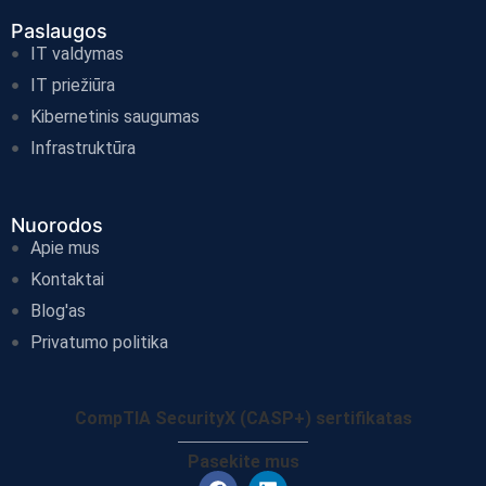
Paslaugos
IT valdymas
IT priežiūra
Kibernetinis saugumas
Infrastruktūra
Nuorodos
Apie mus
Kontaktai
Blog'as
Privatumo politika
CompTIA SecurityX (CASP+) sertifikatas
Pasekite mus