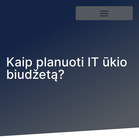
Kibernetinis saugumas
Kaip planuoti IT ūkio
biudžetą?