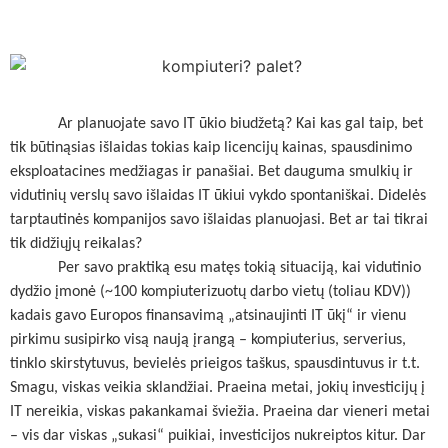
Ar planuojate savo IT ūkio biudžetą? Kai kas gal taip, bet
tik būtinąsias išlaidas tokias kaip licencijų kainas, spausdinimo
eksploatacines medžiagas ir panašiai. Bet dauguma smulkių ir
vidutinių verslų savo išlaidas IT ūkiui vykdo spontaniškai. Didelės
tarptautinės kompanijos savo išlaidas planuojasi. Bet ar tai tikrai
tik didžiųjų reikalas?
Per savo praktiką esu matęs tokią situaciją, kai vidutinio
dydžio įmonė (~100 kompiuterizuotų darbo vietų (toliau KDV))
kadais gavo Europos finansavimą „atsinaujinti IT ūkį“ ir vienu
pirkimu susipirko visą naują įrangą – kompiuterius, serverius,
tinklo skirstytuvus, bevielės prieigos taškus, spausdintuvus ir t.t.
Smagu, viskas veikia sklandžiai. Praeina metai, jokių investicijų į
IT nereikia, viskas pakankamai šviežia. Praeina dar vieneri metai
– vis dar viskas „sukasi“ puikiai, investicijos nukreiptos kitur. Dar