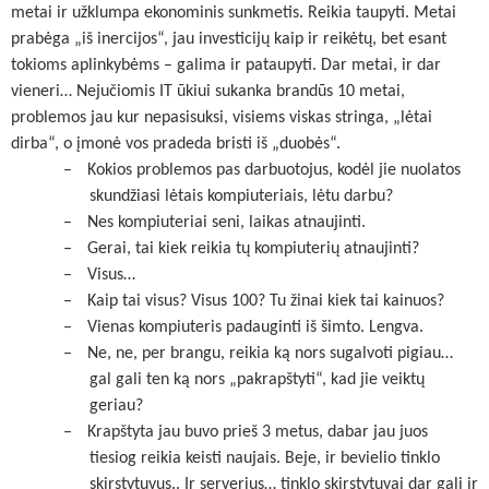
metai ir užklumpa ekonominis sunkmetis. Reikia taupyti. Metai
prabėga „iš inercijos“, jau investicijų kaip ir reikėtų, bet esant
tokioms aplinkybėms – galima ir pataupyti. Dar metai, ir dar
vieneri… Nejučiomis IT ūkiui sukanka brandūs 10 metai,
problemos jau kur nepasisuksi, visiems viskas stringa, „lėtai
dirba“, o įmonė vos pradeda bristi iš „duobės“.
–
Kokios problemos pas darbuotojus, kodėl jie nuolatos
skundžiasi lėtais kompiuteriais, lėtu darbu?
–
Nes kompiuteriai seni, laikas atnaujinti.
–
Gerai, tai kiek reikia tų kompiuterių atnaujinti?
–
Visus…
–
Kaip tai visus? Visus 100? Tu žinai kiek tai kainuos?
–
Vienas kompiuteris padauginti iš šimto. Lengva.
–
Ne, ne, per brangu, reikia ką nors sugalvoti pigiau…
gal gali ten ką nors „pakrapštyti“, kad jie veiktų
geriau?
–
Krapštyta jau buvo prieš 3 metus, dabar jau juos
tiesiog reikia keisti naujais. Beje, ir bevielio tinklo
skirstytuvus.. Ir serverius… tinklo skirstytuvai dar gali ir