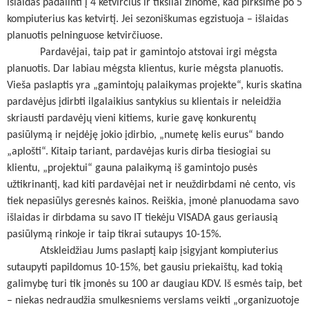
išlaidas padalinti į 4 ketvirčius ir tiksliai žinome, kad pirksime po 5
kompiuterius kas ketvirtį. Jei sezoniškumas egzistuoja – išlaidas
planuotis pelninguose ketvirčiuose.
Pardavėjai, taip pat ir gamintojo atstovai irgi mėgsta
planuotis. Dar labiau mėgsta klientus, kurie mėgsta planuotis.
Vieša paslaptis yra „gamintojų palaikymas projekte“, kuris skatina
pardavėjus įdirbti ilgalaikius santykius su klientais ir neleidžia
skriausti pardavėjų vieni kitiems, kurie gavę konkurentų
pasiūlymą ir neįdėję jokio įdirbio, „numetę kelis eurus“ bando
„aplošti“. Kitaip tariant, pardavėjas kuris dirba tiesiogiai su
klientu, „projektui“ gauna palaikymą iš gamintojo pusės
užtikrinantį, kad kiti pardavėjai net ir neuždirbdami nė cento, vis
tiek nepasiūlys geresnės kainos. Reiškia, įmonė planuodama savo
išlaidas ir dirbdama su savo IT tiekėju VISADA gaus geriausią
pasiūlymą rinkoje ir taip tikrai sutaupys 10-15%.
Atskleidžiau Jums paslaptį kaip įsigyjant kompiuterius
sutaupyti papildomus 10-15%, bet gausiu priekaištų, kad tokią
galimybę turi tik įmonės su 100 ar daugiau KDV. Iš esmės taip, bet
– niekas nedraudžia smulkesniems verslams veikti „organizuotoje