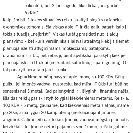
pakentėti, bet 2 jau sugedo, likę dirba „ant garbės
žodžio“…
Kaip išbristi iš tokios situacijos reiktų skaityti blog‘us rašančius
ekonomikos temomis, čia viskas apie IT, ir čia galiu patarti kaip į
tokią situaciją „neįbristi“. Viskas turėtų prasidėti nuo išlaidų
planavimo – bet kuris verslininkais laisvai atsakytų kiek jis šiemet
planuoja išleisti atlyginimams, mokesčiams, patalpoms,
draudimams ir t.t., bet retas jų bent apytiksliai pasakytų kiek jie
planuoja išleisti IT ūkiui (neskaitant sutartinių įsipareigojimų). O
tai padaryti nėra taip jau ir sunku.
Aptarkime minėtą pavyzdį apie įmonę su 100 KDV. Būtų
puiku, jei įmonės vadovai nuspręstų, kad mūsų IT ūkis turi būti ne
senesnis nei 5 metai. Kad palengvinti ir „išlyginti“ finansinę naštą,
išlaidas reiktų pasiskirstyti tolygiai kiekvieniems metams. Reiškia,
100 KDV / 5 metų, gauname, kad kiekvienais metais atnaujiname
po 20%, arba lygiai 20 kompiuterių (neskaičiuojant įmonės
augimo). Galime eiti dar toliau. Įmonių vadovai mėgsta planuotis
ketvirčiais. Jei įmonė neturi pajamų sezoniškumo, reiškia galime