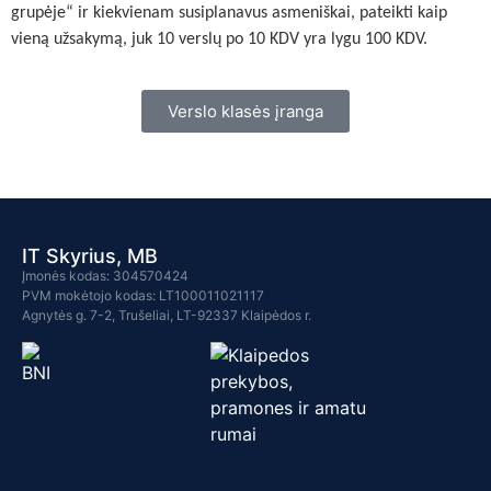
grupėje“ ir kiekvienam susiplanavus asmeniškai, pateikti kaip
vieną užsakymą, juk 10 verslų po 10 KDV yra lygu 100 KDV.
Verslo klasės įranga
IT Skyrius, MB
Įmonės kodas: 304570424
PVM mokėtojo kodas: LT100011021117
Agnytės g. 7-2, Trušeliai, LT-92337 Klaipėdos r.